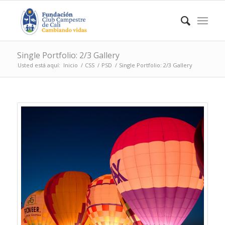
Single Portfolio: 2/3 Gallery
Usted está aquí:
Inicio
/
CSS
/
PSD
/
Single Portfolio: 2/3 Gallery